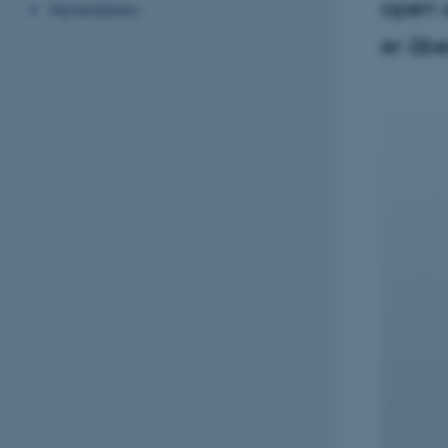
open s
Nyhedsbrev
er åbe