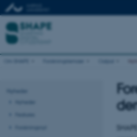
Om SHAPE
Forskningstemaer
Output
Nyh
For
Nyheder
dem
Nyheder
Features
SHAPE
Forskningsnyt