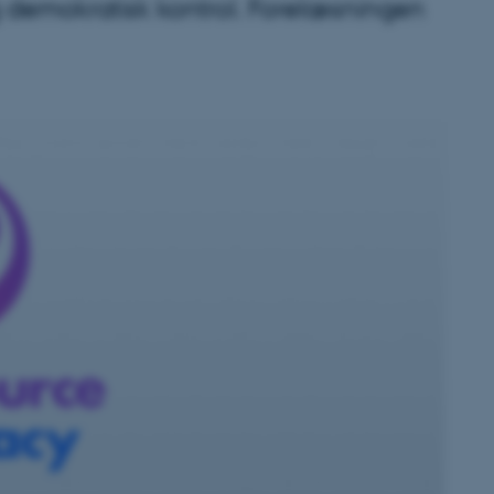
g demokratisk kontrol. Forelæsningen