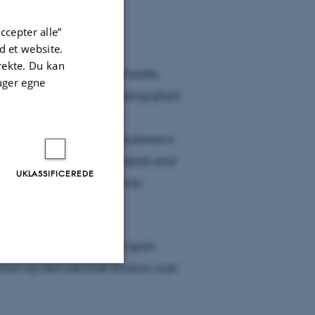
ey, Dataethics.eu
ccepter alle”
 et website.
irekte. Du kan
til private tech-virksomheder,
uger egne
 infrastruktur. Vores afhængighed
virksomheder udfordrer
msigtighed, lighed, autonomi
e et spørgsmål om demokrati end
UKLASSIFICEREDE
orsøg på at bekæmpe denne
afgørende betydning af open
ghed og demokratisk kontrol, især
Uklassificerede