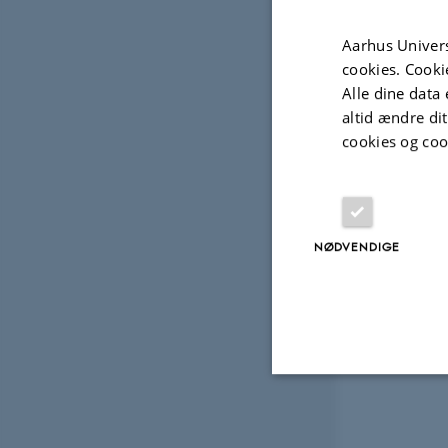
Aarhus Univers
cookies. Cooki
Alle dine data 
altid ændre di
cookies og coo
NØDVENDIGE
Nødvendige