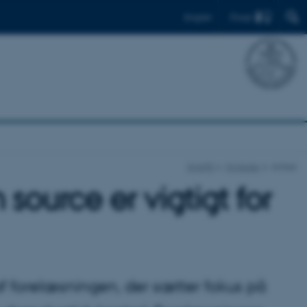
Find
English
SHAPE
Nyheder
Artikel
source er vigtigt for
 forelæsningen, der sætter fokus på