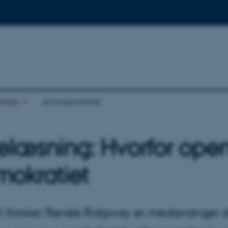
eder
Arrangementer
elæsning: Hvorfor open 
okratiet
-forsker Renée Ridgway er medarrangør af