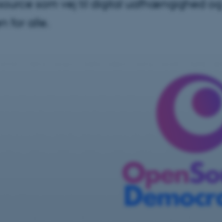
ource som vej til digital uafhængighed o
n for alle.