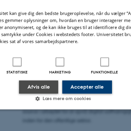
Simone Naja Helleberg Bech
Af
»
Offentlige penge, offentlig kode.
« – Rasmus Fr
itet kan give dig den bedste brugeroplevelse, når du vælger ”A
es gemmer oplysninger om, hvordan en bruger interagerer med
er anonymiseret, og de kan ikke bruges til at identificere dig d
Når vi overdrager rygraden i vores velfærdsstat 
t samtykke under Cookies i webstedets footer. Universitetet br
mister vi dermed ejerskabet over vores data og
kies sat af vores samarbejdspartnere.
af lukkede systemer fra amerikanske Big Tech-
grundlæggende europæiske værdier som genne
og digital suverænitet. Det bliver dermed mer
STATISTISKE
MARKETING
FUNKTIONELLE
om teknologi alene. Overalt i Europa ser vi f
afhængighed.
Afvis alle
Accepter alle
Læs mere om cookies
Denne offentlige forelæsning undersøger den 
source i arbejdet for at opnå digital uafhængi
inden for den offentlige sektor.
Statistiske
Marketing
Funktionelle