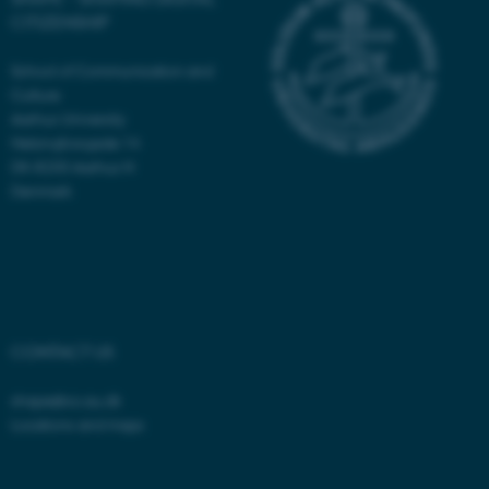
Nødvendige cookies hjælper
CITIZENSHIP
med at gøre hjemmesiden
brugbar ved at aktivere nogle
School of Communication and
grundlæggende funktioner
Culture
Aarhus University
som navigation mm.
Helsingforsgade 14
Hjemmesiden kan ikke
DK-8200 Aarhus N
fungerer uden disse cookies.
Denmark
Navn
Udbyder / Domæne
be_typo_user
TYPO3 Association
.au.dk
CONTACT US
shape@cc.au.dk
fe_typo_user
Typo3 Association
Locations and maps
.au.dk