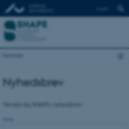
English
Nyheder
Nyhedsbrev
Tilmeld dig SHAPEs nyhedsbrev
Name