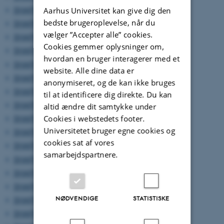
SHAPE nyhedsbrev marts 2025
Aarhus Universitet kan give dig den
bedste brugeroplevelse, når du
SHAPE nyhedsbrev februar 2025
vælger ”Accepter alle” cookies.
SHAPE nyhedsbrev januar 2025
Cookies gemmer oplysninger om,
SHAPE nyhedsbrev december 2024
hvordan en bruger interagerer med et
SHAPE nyhedsbrev november 2024
website. Alle dine data er
SHAPE nyhedsbrev oktober 2024
anonymiseret, og de kan ikke bruges
SHAPE nyhedsbrev september 2024
til at identificere dig direkte. Du kan
SHAPE nyhedsbrev august 2024
altid ændre dit samtykke under
SHAPE nyhedsbrev maj 2024
Cookies i webstedets footer.
Universitetet bruger egne cookies og
SHAPE nyhedsbrev april 2024
cookies sat af vores
SHAPE nyhedsbrev marts 2024
samarbejdspartnere.
SHAPE nyhedsbrev februar 2024
SHAPE nyhedsbrev januar 2024
SHAPE nyhedsbrev december 2023
NØDVENDIGE
STATISTISKE
SHAPE nyhedsbrev november 2023
SHAPE nyhedsbrev oktober 2023