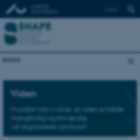
English
SHAPE
Viden
Hvordan kan vi sikre, at viden er både
mangfoldig og troværdig
i et digitaliseret samfund?