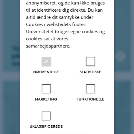
anonymiseret, og de kan ikke bruges
til at identificere dig direkte. Du kan
altid ændre dit samtykke under
Cookies i webstedets footer.
Universitetet bruger egne cookies og
cookies sat af vores
samarbejdspartnere.
YouTube som en infrastruktur til
påvirkning af borgeres
overbevisninger og adfærd
NØDVENDIGE
STATISTISKE
MARKETING
FUNKTIONELLE
UKLASSIFICEREDE