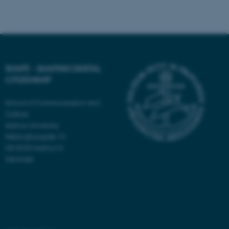
fungerer uden disse cookies.
Navn
Udbyder / Domæne
be_typo_user
TYPO3 Association
SHAPE - SHAPING DIGITAL
.au.dk
CITIZENSHIP
School of Communication and
fe_typo_user
Typo3 Association
Culture
.au.dk
Aarhus University
Helsingforsgade 14
DK-8200 Aarhus N
Denmark