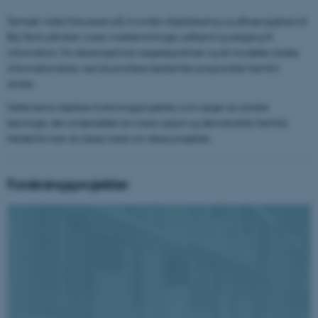
Temaet
viden
fokuserer på, hvordan digitalisering og afhængighed af
Big Tech påvirker vores overbevisninger, adfærd og adgang til
information. For eksempel kan søgealgoritmer og AI-modeller skabe
informationsbias ved at prioritere bestemte synspunkter fremfor
andre.
Dette tema dækker forskningsprojekter, som søger at udvikle
løsninger, der understøtter en mere oplyst og demokratisk fremtid.
Nedenfor kan du læse mere om disse projekter.
Forskningsprojekter