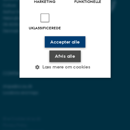
MARKETING
FUNKTIONELLE
Culture
Aarhus University
Helsingforsgade 14
DK-8200 Aarhus N
UKLASSIFICEREDE
Denmark
Accepter alle
Afvis alle
Læs mere om cookies
CONTACT US
shape@cc.au.dk
Nødvendige
Statistiske
Marketing
Locations and maps
Funktionelle
Uklassificerede
©
—
Cookies at au.dk
Nødvendige cookies hjælper
Privacy Policy