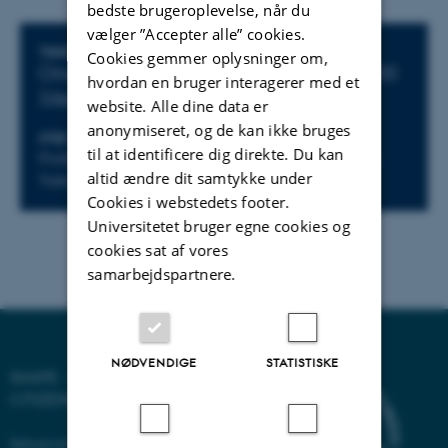
bedste brugeroplevelse, når du
vælger ”Accepter alle” cookies.
Oplysninger om arrangementet
TIDSPUNKT
Cookies gemmer oplysninger om,
Onsdag 27. august 2025,
kl. 08:30 - 16:00
hvordan en bruger interagerer med et
Tilføj til kalender
website. Alle dine data er
anonymiseret, og de kan ikke bruges
STED
til at identificere dig direkte. Du kan
Professionshøjskolen Absalon, Campus Roskilde,
altid ændre dit samtykke under
Trekroner Forskerpark 4, 4000 Roskilde
Cookies i webstedets footer.
Universitetet bruger egne cookies og
cookies sat af vores
samarbejdspartnere.
NØDVENDIGE
STATISTISKE
SHAPE - SHAPING DIGITAL
CITIZENSHIP
School of Communication and