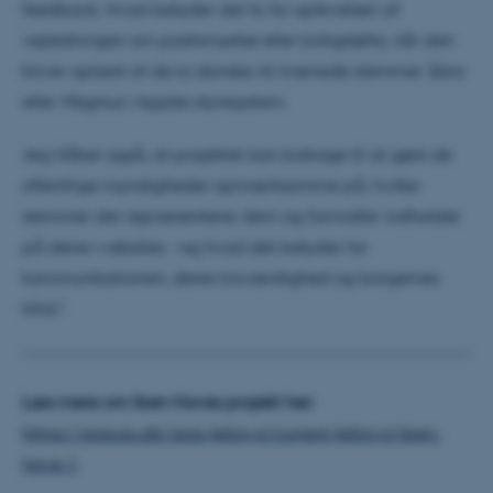
feedback. Hvad betyder det fx for oplevelsen af
vejledningen om pasfornyelse eller boligstøtte, når den
bliver oplæst af de to danske AI-trænede stemmer
Sara
fe_typo_user
Typo3 Association
eller
Magnus
i Apples styresystem.
.au.dk
Jeg håber også, at projektet kan bidrage til at gøre de
offentlige myndigheder opmærksomme på, hvilke
stemmer der repræsenterer dem og formidler indholdet
på deres websites – og hvad det betyder for
kommunikationen, deres troværdighed og borgernes
tillid.”
ASP.NET_SessionId
Læs mere om Iben Haves projekt her:
Microsoft Corporation
.au.dk
https://aias.au.dk/aias-fellows/current-fellows/iben-
have-1