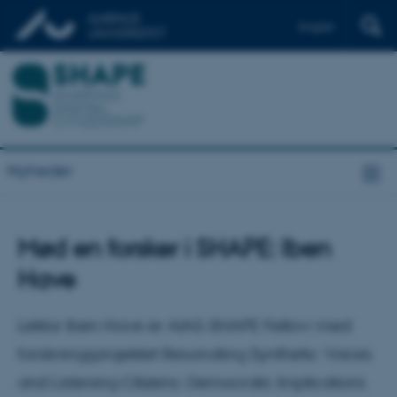
English
Nyheder
Mød en forsker i SHAPE: Iben
Have
Lektor Iben Have er AIAS-SHAPE Fellow med
forskningsprojektet Resonating Synthetic Voices
and Listening Citizens: Democratic Implications