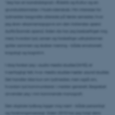
"Jeg har en kandidatgrad i Æstetik og Kultur og en
grunduddannelse i Musikvidenskab. Min interesse for
lydmedier begyndte allerede på første semester, hvor
jeg skrev eksamensopgave om den italienske
opera
buffa
(komisk opera). Siden da har jeg beskæftiget mig
med, hvordan lyd, sanser og forskellige udtryksformer
spiller sammen og skaber mening – både emotionelt,
kropsligt og kognitivt.
I dag forsker jeg i
audio media studies
(AMS), et
tværfagligt felt, hvor
media studies
møder
sound studies
.
Det handler ikke kun om lydmedier, men også om,
hvordan lyd kommunikerer i medier generelt. Begrebet
anvender jeg i min kommende monografi.
Den digitale lydbog ligger mig nært – både personligt
og forskningsmæssigt. Siden 2010 har jeg fulgt dens