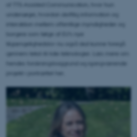
of TTS-Assisted Communication, hvor hun
undersøger, hvordan skriftlig information og
interaktion mellem offentlige myndigheder og
borgere som følge af EU’s nye
tilgængelighedslov nu også skal kunne foregå
gennem tekst-til-tale-teknologier. Læs mere om
hendes forskningsbaggrund og igangværende
projekt i portrættet her.