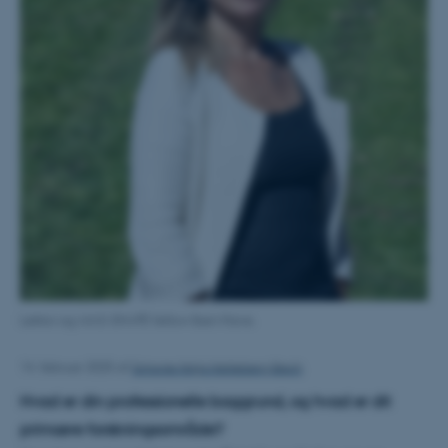
Lektor og AIAS-SHAPE fellow Iben Have.
Simone Naja Helleberg Bech
14. februar 2025
af
Hvad er din professionelle baggrund, og hvad er dit
primære forskningsområde?