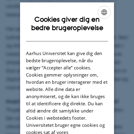
udvikling fra et hjælpemiddel for mennesker med
læseudfordringer til et massemedie for alle.
Cookies giver dig en
ENGLISH
bedre brugeroplevelse
Men jeg har også beskæftiget mig med andre
DANISH
lydmedier. I 2024 udgav jeg lærebogen
Lydmedier: Teori
og Analyse
for at sætte lydmedierne på dagsordenen i
Aarhus Universitet kan give dig den
medie- og kommunikationsundervisningen. Derudover
bedste brugeroplevelse, når du
arbejder jeg på forskningsmonografien
Reading with
vælger ”Accepter alle” cookies.
Ears and Writing with Voices: The Aural and Oral Turn in
Cookies gemmer oplysninger om,
Digital Communication and Media Culture
, som retter sig
hvordan en bruger interagerer med et
mod et internationalt forskningsmiljø."
website. Alle dine data er
anonymiseret, og de kan ikke bruges
Hvad handler dit AIAS-SHAPE-forskningsprojekt om?
til at identificere dig direkte. Du kan
"Projektet udspringer af mit arbejde med monografien.
altid ændre dit samtykke under
Cookies i webstedets footer.
Det undersøger, hvordan skriftlig information fra
Universitetet bruger egne cookies og
offentlige myndigheder – som fx borger.dk – skal gøres
cookies sat af vores