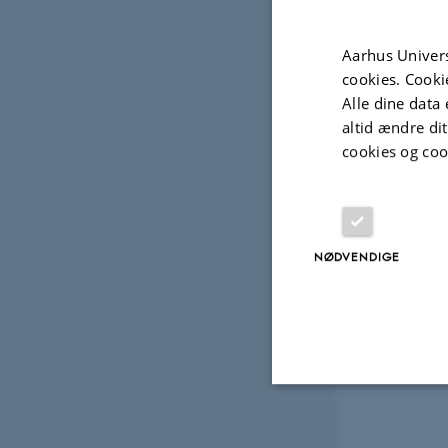
Aarhus Univers
cookies. Cooki
Alle dine data 
altid ændre di
cookies og coo
NØDVENDIGE
Nødvendige