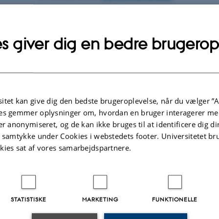
Forskning i teknologi og mennesker hjælper 
spørgsmål
s giver dig en bedre brugerop
Regeringens seneste digitaliseringsstrategi, d
bygger videre på de foregående, peger p
noget nyt: brug af data som en
ressource
. Det
itet kan give dig den bedste brugeroplevelse, når du vælger ”A
gælder også den danske velfærdsstat, og åbn
es gemmer oplysninger om, hvordan en bruger interagerer med
for spørgsmål om dataetik, det professionel
er anonymiseret, og de kan ikke bruges til at identificere dig d
skøn og relationen med stat og borger.
t samtykke under Cookies i webstedets footer. Universitetet br
kies sat af vores samarbejdspartnere.
Lektor Helene Friis Ratner, co-PI i ADD-projekt
og initiativtager af symposiet, fortæller, hvil
indsigter hun håber, at deltagerne tager med f
STATISTISKE
MARKETING
FUNKTIONELLE
symposiet: