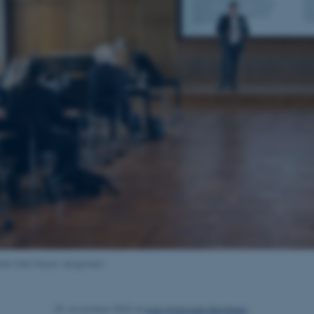
ilde Oda Meyer Jørgensen
Ane Wintoniak-Bendtsen
25. november 2022
af