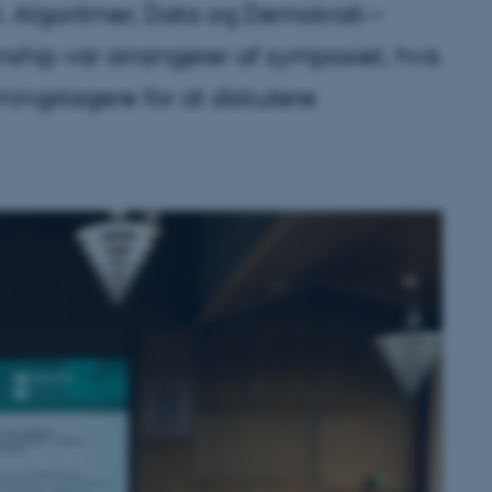
. Algoritmer, Data og Demokrati –
ship var arrangører af symposiet, hvis
tningstagere for at diskutere