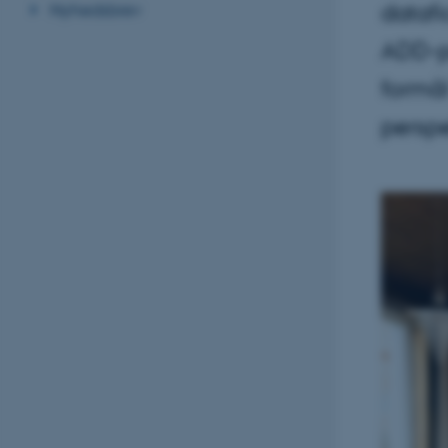
Nyhedsbrev
datafi
ADD-pr
formål
perspe