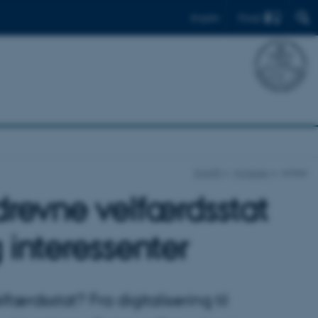
Find
English
SHAPE
Nyheder
Artikel
evne velfærdsstat
 interessenter
rdsstat? Fra digitalisering til