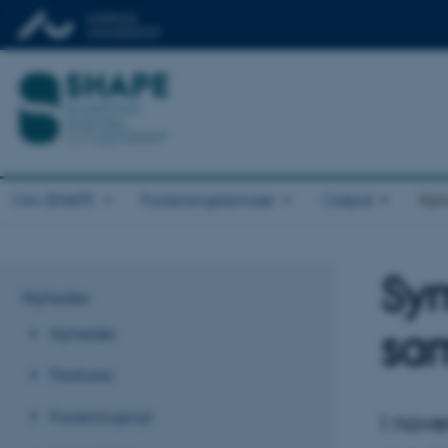
Om SHAPE
Forskningstemaer
Output
Nyh
Sy
Nyheder
Nyheder
sam
Features
Forskningsnyt
I nove