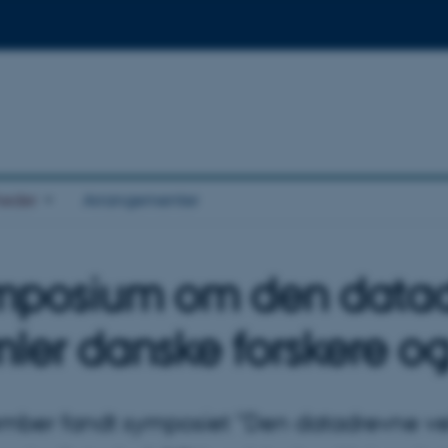
eder
Arrangementer
mposium om den datadr
ler danske forskere og
mber fandt symposiet ”Den datadrevne velfæ