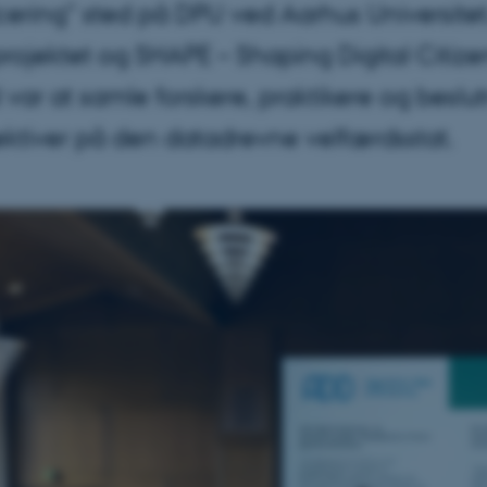
cering” sted på DPU ved Aarhus Universitet
ojektet og SHAPE – Shaping Digital Citizen
 var at samle forskere, praktikere og beslu
ktiver på den datadrevne velfærdsstat.