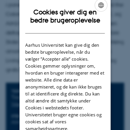
i panelet 'Minor and Major Tech - Cree# and the
Cookies giver dig en
Colonial Drives of Networked Technologies', og
ENGLISH
bedre brugeroplevelse
AIAS/SHAPE fellow Maj Nygaard-Christensen
DANISH
deltager i panelet 'The Bench and the Welfare
State: Decolonial Perspectives on Public Drinking
Aarhus Universitet kan give dig den
among Socially Marginalized Greenlanders
bedste brugeroplevelse, når du
vælger ”Accepter alle” cookies.
Living in Denmark'. Workshoppen er åben og
Cookies gemmer oplysninger om,
gratis for alle interesserede.
hvordan en bruger interagerer med et
website. Alle dine data er
anonymiseret, og de kan ikke bruges
Oplysninger om arrangementet
TIDSPUNKT
til at identificere dig direkte. Du kan
Tirsdag 1. april 2025,
kl. 09:15 - 10:30
altid ændre dit samtykke under
Tilføj til kalender
Cookies i webstedets footer.
Universitetet bruger egne cookies og
STED
Hjemmeside
cookies sat af vores
AIAS
samarbejdspartnere.