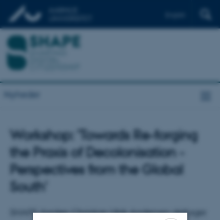
English
Nyheder
Workshop: 'Towards Re-forging
the Praxis of Decolonisation -
Perspectives from the Global
South'
SHAPE-forsker Christian Ulrik Andersen deltager