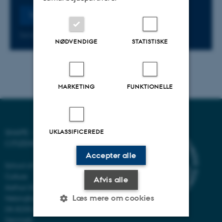
Tilmeld
Senest fredag
28.
marts 2025,
kl. 00:00
NØDVENDIGE
STATISTISKE
MARKETING
FUNKTIONELLE
SHAPE - SHAPING DIGITAL
UKLASSIFICEREDE
CITIZENSHIP
Accepter alle
School of Communication and
Culture
Afvis alle
Aarhus University
Helsingforsgade 14
Læs mere om cookies
DK-8200 Aarhus N
Denmark