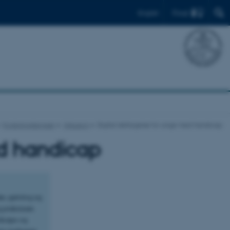
Find
English
Forskningstemaer
Inklusion
Digital deltagelse for unge med handicap
ed handicap
ier, gaming og
 praksisser.
dicaps og