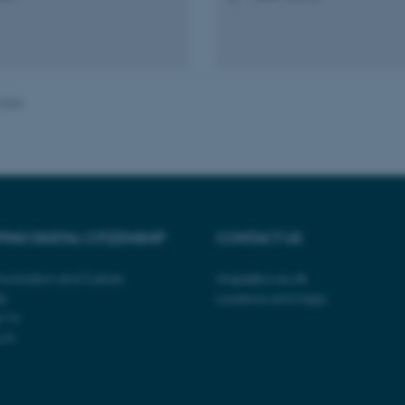
Udbyder / Domæne
Udløb
Beskrivelse
.2026
30
Denne cookie sættes af
TYPO3 Association
minutter
TYPO3, og bruges til at 
.au.dk
session, når en backend-
TYPO3 eller Frontend.
30
Dette cookienavn er fo
Typo3 Association
minutter
webindholdsstyringssyst
.au.dk
som en brugersessionside
muligt at gemme bruger
tilfælde er det muligvis
kan indstilles ved defau
ING DIGITAL CITIZENSHIP
CONTACT US
dette kan forhindres af 
de fleste tilfælde er det in
ødelagt i slutningen af 
unication and Culture
shape@cc.au.dk
indeholder en tilfældig id
specifikke brugerdata.
ty
Locations and maps
e 14
Session
Denne cookie er en purp
Microsoft Corporation
cookie, der bruges af hj
.au.dk
s N
i Microsoft .net- teknolo
til at opretholde en an
Session
Generel formål platform 
Oracle Corporation
websteder skrevet i JSP. 
.au.dk