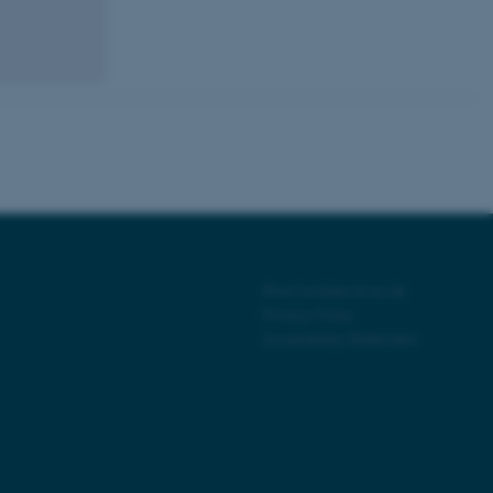
 vores CMS-udbyder,
identificere en backend-
bruger er logget ind i
rbundet med Typo3-
emet. Det bruges generelt
ntifikator for at gøre det
præferencer, men i mange
 ikke nødvendigt, da det
lt af platformen, skønt
©
—
Cookies at au.dk
webstedsadministratorer. I
dstillet til at blive
Privacy Policy
en browsersession. Det
Accessibility Statement
entifikator i stedet for
ose platform session
emmesider, som er skrevet
gi. Den bruges af serveren
onym brugersession.
session cookie, brugt af
Bruges normalt til at