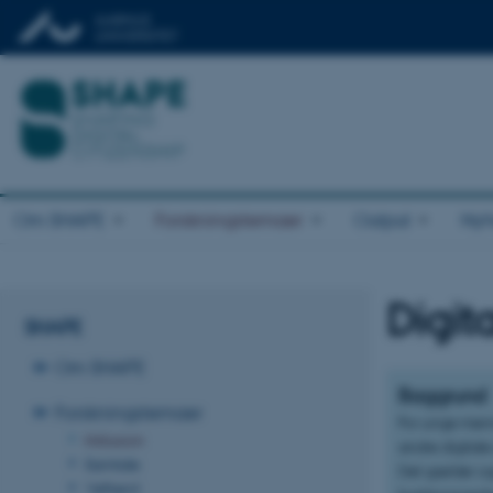
Om SHAPE
Forskningstemaer
Output
Nyh
Digit
SHAPE
Om SHAPE
Baggrund
Forskningstemaer
For unge menn
Inklusion
andre digitale
Samtale
Det gælder ogs
Velfærd