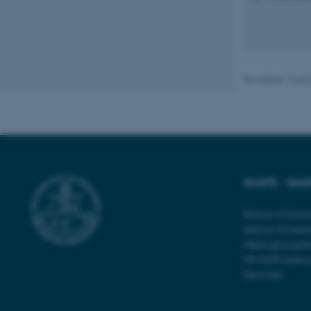
cookies.
Navn
Revideret 16.04
be_typo_user
fe_typo_user
SHAPE - SHAP
School of Comm
Aarhus Universi
Helsingforsgad
ASP.NET_SessionId
DK-8200 Aarhu
Denmark
JSESSIONID