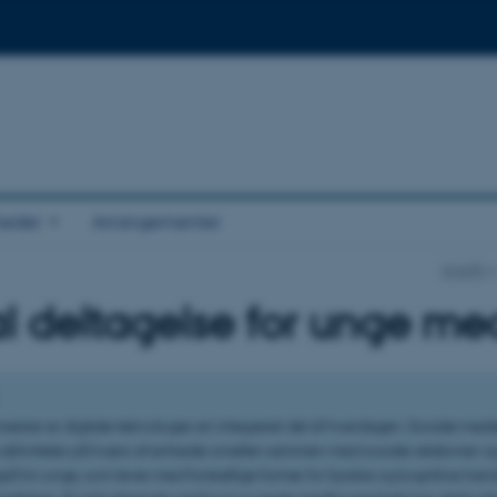
eder
Arrangementer
SHAPE
al deltagelse for unge m
esker er digitale teknologier en integreret del af hverdagen. Sociale med
 aktiviteter på tværs af enheder smelter sammen med sociale relationer og
å for unge, som lever med forskellige former for fysiske og kognitive han