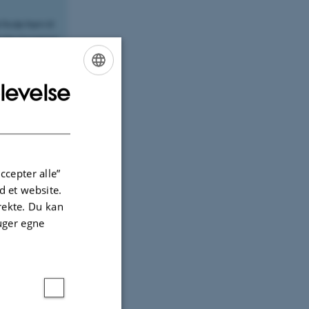
finde frem til
ledes borgerne
isk sag eller
else af
levelse
ENGLISH
v.
DANISH
er berettiget
p, som er dem,
 den digitale
ccepter alle”
 et website.
irekte. Du kan
or retsbegrebet
uger egne