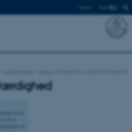
Find
English
Forskningstemaer
Inklusion
Digitalisering og adgang til retfærdighed
etfærdighed
lettere ved at
 at det er
rettigheder og