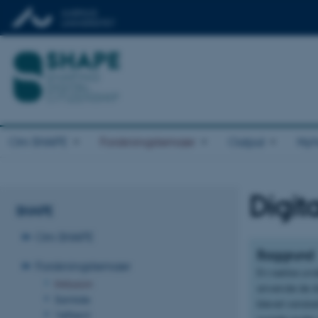
Om SHAPE
Forskningstemaer
Output
Nyh
Digit
SHAPE
Om SHAPE
Baggrund
Forskningstemaer
En række under
Inklusion
anvende de dig
Samtale
blevet vanskel
Velfærd