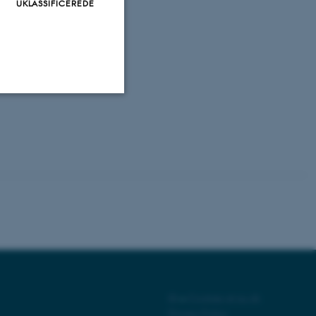
UKLASSIFICEREDE
Uklassificerede
ere nogle
rer uden disse
 vores CMS-udbyder,
©
—
Cookies at au.dk
identificere en backend-
Privacy Policy
bruger er logget ind i