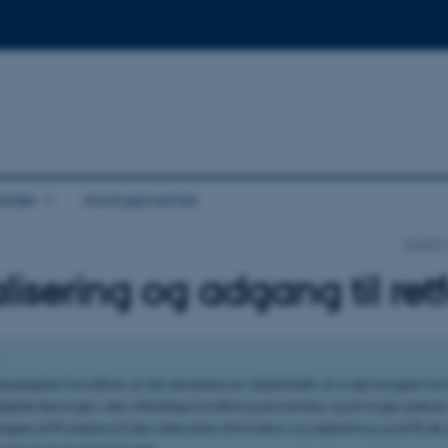
eder
Arrangementer
SHAPE
alisering og adgang til r
søgelser har påvist, at der eksisterer en digital kløft, at nogle borgere har 
itale løsninger i den offentlige forvaltning end andre, og at nogle oplever,
igere at få adgang til den relevante information og vejledning og at få de 