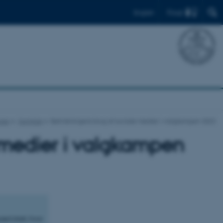
Find
English
maer
Samtale
Befolkningens brug af sociale medier i valgkampen 2022
 medier i valgkampen
æd start, hvor