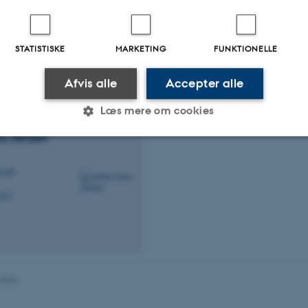
amarbejdspartnere
ld, Lisbeth Klastrup, TU CPH
STATISTISKE
MARKETING
FUNKTIONELLE
tioner
Afvis alle
Accepter alle
Læs mere om cookies
aa
Jensen
Statistiske
Marketing
Funktionelle
u.dk
777
es hjælper med at gøre hjemmesiden brugbar ved at aktiv
nktioner som navigation mm. Hjemmesiden kan ikke funge
.2026