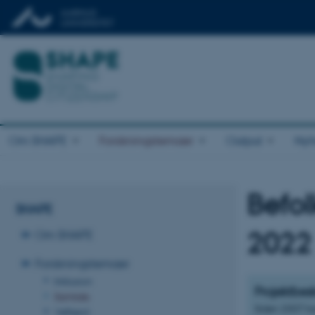
Om SHAPE
Forskningstemaer
Output
Nyh
Befol
SHAPE
Om SHAPE
2022
Forskningstemaer
Inklusion
Projektbesk
Samtale
Siden 2007 ha
Velfærd