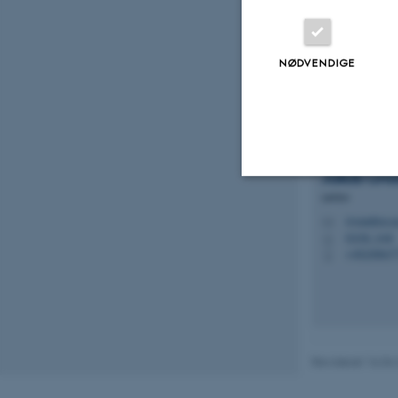
Eksterne s
Gitte Sta
NØDVENDIGE
Publika
PI's
Jakob Lin
Lektor
Nødvendige
linaa@cc.a
M
5335, 245
H
+4520867
P
Nødvendige cooki
grundlæggende fu
cookies.
Revideret 16.04