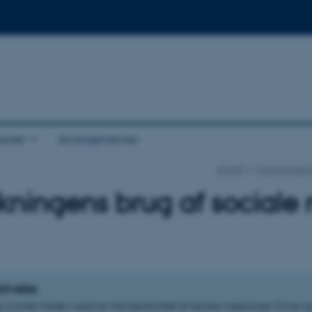
eder
Arrangementer
SHAPE
Forskningste
kningens brug af sociale
rivelse
r sociale medier været en fast bestanddel af danske valgkampe. Fra en sp