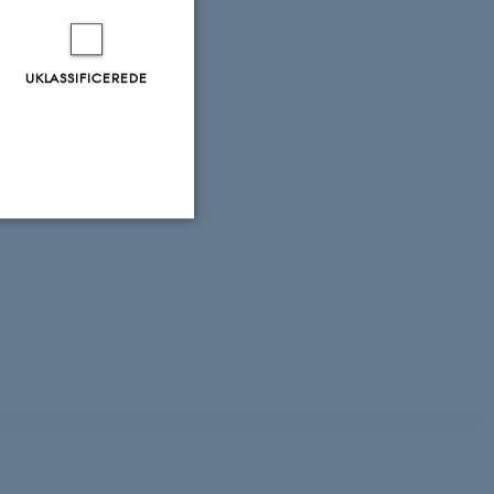
UKLASSIFICEREDE
Uklassificerede
ere nogle
rer uden disse