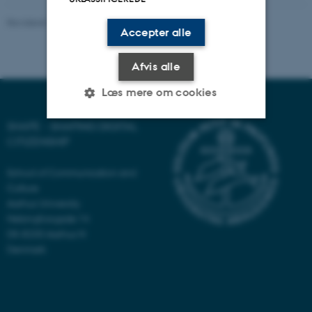
Revideret 16.04.2026
-
Katrine Mauritzen
Accepter alle
Afvis alle
Læs mere om cookies
SHAPE - SHAPING DIGITAL
CITIZENSHIP
Nødvendige
Statistiske
Marketing
Funktionelle
Uklassificerede
School of Communication and
Culture
Aarhus University
Helsingforsgade 14
Nødvendige cookies hjælper
DK-8200 Aarhus N
med at gøre hjemmesiden
Denmark
brugbar ved at aktivere nogle
grundlæggende funktioner
som navigation mm.