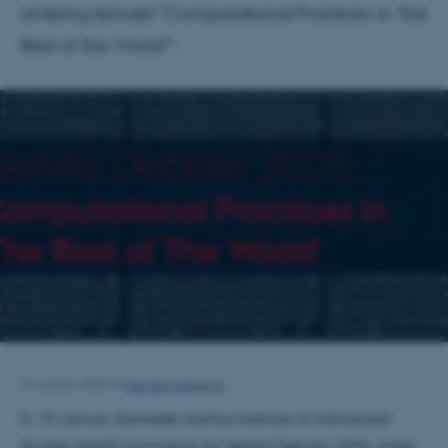
omkring temaet "Computational Practices in 'the
Rest of the World'".
Ida Terp Høybye
24. januar 2025
af
D. 15. januar dannede Aarhus Institute of Advanced
Studies (AIAS) rammerne for NetIAS Debate 2025 under