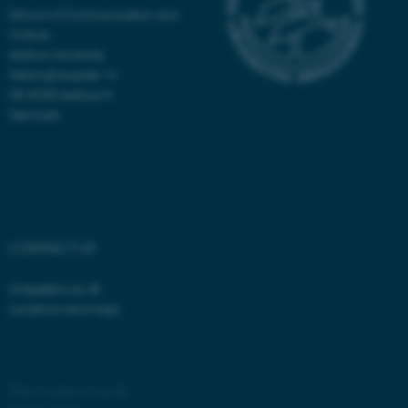
School of Communication and
be_typo_user
TYPO3 Association
Culture
.au.dk
Aarhus University
Helsingforsgade 14
DK-8200 Aarhus N
fe_typo_user
Denmark
Typo3 Association
.au.dk
CONTACT US
shape@cc.au.dk
Locations and maps
ASP.NET_SessionId
Microsoft Corporation
.au.dk
©
—
Cookies at au.dk