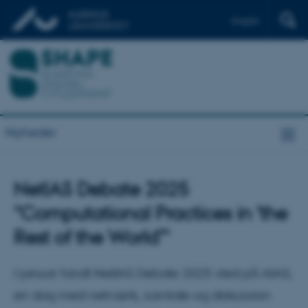
English
Nyheder
NetIAS Debate 2025
“Computational Practices in ‘the
Rest of the World’”
I januar fandt NetIAS Debate 2025 sted på AIAS,
en dag med netværk, samtale og diskussion