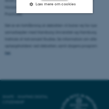
Smith, som også holdt oplæg ved debatten, på EU
Læs mere om cookies
Horizon-projektet POEM (Participatory Memory
Practices).
Nødvendige
Statistiske
Marketing
Det er en forhåbning at debatten vil bane vej for nye
Funktionelle
Uklassificerede
samarbejder med Hamborg Universitet og Hamburg
Institute of Advanced Studies. Se information om alle
oplægsholdere ved debatten, samt dagens program
Nødvendige cookies hjælper
her
.
med at gøre hjemmesiden
brugbar ved at aktivere nogle
grundlæggende funktioner
som navigation mm.
Hjemmesiden kan ikke
fungerer uden disse cookies.
SHAPE - SHAPING DIGITAL
CITIZENSHIP
Navn
Udbyder / Domæne