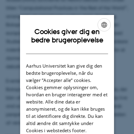
titlen “Computational Practices in ‘the Rest of the World’”,
arrangeret i et samarbejde mellem AIAS, SHAPE og
Bologna Institute of Advanced Studies. NetIAS er den
Cookies giver dig en
europæiske sammenslutning af Institutes of Advanced
ENGLISH
bedre brugeroplevelse
Studies, og formålet med debatten var at bringe forskere
DANISH
indenfor NetIAS og lignende institutioner sammen for at
danne netværk, samtale og diskussion omkring
Aarhus Universitet kan give dig den
debattens tema.
bedste brugeroplevelse, når du
vælger ”Accepter alle” cookies.
Eventet følger den NetIAS Debate, der fandt sted i
Cookies gemmer oplysninger om,
Bologna i september 2024. Hvor debatten i Bologna, der
hvordan en bruger interagerer med et
blev afholdt under titlen ”Generative AI for everyday live
website. Alle dine data er
and academic research”, havde et tydeligt europæisk
anonymiseret, og de kan ikke bruges
perspektiv, lå fokus ved denne debat på AIAS på ’resten
til at identificere dig direkte. Du kan
af verden’.
altid ændre dit samtykke under
Cookies i webstedets footer.