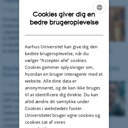
i akademia
19. december 2024
-
Forskningsnyt
Cookies giver dig en
Hvordan kan vi skabe et alternativ til de
ENGLISH
bedre brugeroplevelse
traditionelle, profitdrevne modeller for akademisk
DANISH
udgivelse? Det spørgsmål er omdrejningspunktet
for SHAPE-projektet Knowledge Servers, som med
en bevilling fra Open Book Futures (OBF) vil udgive
Aarhus Universitet kan give dig den
en eksperimentel publikation og dermed udforske nye veje for…
bedste brugeroplevelse, når du
vælger ”Accepter alle” cookies.
Cookies gemmer oplysninger om,
Rachel Charlotte Smith modtager bevilling fra
Danmarks Frie Forskningsfond
hvordan en bruger interagerer med et
website. Alle dine data er
11. december 2024
-
Forskningsnyt
anonymiseret, og de kan ikke bruges
Med en bevilling fra Danmarks Frie Forskningsfond
til at identificere dig direkte. Du kan
(DFF) skal et projekt, ledet af Rachel Charlotte
altid ændre dit samtykke under
Smith, undersøge, hvordan participatorisk design,
Cookies i webstedets footer.
fællesskaber og mangfoldighed kan spille en
Universitetet bruger egne cookies og
central rolle i udviklingen af digitale teknologier, der
cookies sat af vores
understøtter den grønne omstilling.