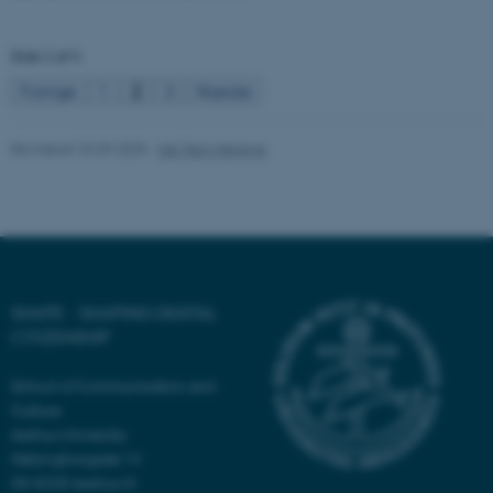
Side 2 af 4
fe_typo_user
Typo3 Association
Forrige
1
2
3
Næste
.au.dk
Revideret 23.09.2025
-
Ida Terp Høybye
SHAPE - SHAPING DIGITAL
CITIZENSHIP
ASP.NET_SessionId
Microsoft Corporation
School of Communication and
.au.dk
Culture
Aarhus University
Helsingforsgade 14
DK-8200 Aarhus N