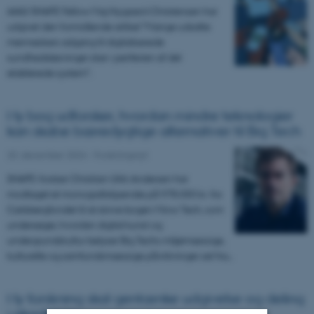
AIAS/SHAPE Fellow Maj Nygaard-Christensen har
udgivet den formidlende artikel ”Mange udsatte
menneskers adgang til digitaliserede
sundhedsløsninger sker i periferien af det
etablerede system”.
Ny bog udforsker, hvordan mindre teknologier
kan skabe bæredygtige alternativer til Big Tech
20. december 2024
-
Forskningsnyt
SHAPE-forsker Christian Ulrik Andersen har
modtaget et monografistipendie på 978.000 kr. fra
Carlsbergfondet til at skrive bogen Minor Tech, som
undersøger, hvordan digital kunst og
undergrundskultur belyser Big Techs miljømæssige,
kulturelle og samfundsmæssige påvirkninger set fra…
Ny forskning skal gentænke udgivelse og deling