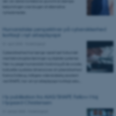
der i en dansk kontekst er grund til at dæmpe
bekymringen over brugen af alternative
nyhedsmedier.
Humanistiske perspektiver på cybersikkerhed
kortlagt i nyt arbejdspapir
01. april 2025
-
Forskningsnyt
Cybersikkerhed har længe været tæt forbundet
med teknologiske løsninger og digitale systemer.
Men nu peger humanistisk forskning på de sociale,
kulturelle og etiske dimensioner af cybersikkerhed.
Karina Dollerup, tidligere videnskabelig assistent
ved SHAPE, har i et nyt arbejdspapir kortlagt seks…
Ny publikation fra AIAS/SHAPE Fellow Maj
Nygaard-Christensen
31. januar 2025
-
Forskningsnyt