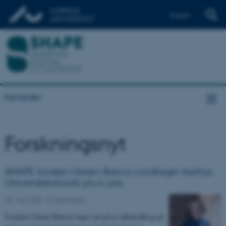
English
Nyheder
Forskningsnyt
SHAPE-forsker Miriam Brems modtager Aarhus
Universitetsfonds ph.d.-pris
05. maj 2025
-
Forskningsnyt
Postdoc Miriam Brems viser i sin ph.d.-afhandling, at