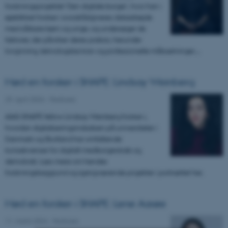
forskningsprojektet ‘Den digitale borger’, hvor han i
øjeblikket forsker i socialrådgiveres dataarbejde
med sårbare børn og unge, og undersøger de
faktorer, der påvirker deres praksis, herunder
lovgivning, teknologiske krav og professionelle målsætninger.…
Mød en forsker i SHAPE: Lindsay Weinberg
29. april 2024
-
Features
AIAS-SHAPE fellow Lindsay Weinberg forsker i,
hvordan digitaliseringsindsatsen på universiteter i
Danmark og Skotland har omfattende
konsekvenser for digitalt medborgerskab og
demokrati. Læs mere om hendes
forskningsbaggrund og igangværende projekter i portrættet her.
Mød en forsker i SHAPE: Lene Aarøe
11. marts 2024
-
Features