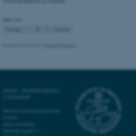
forskningsbaggrund og -projekter.
Side 2 af 4
fe_typo_user
Typo3 Association
.au.dk
Forrige
1
2
3
Næste
Revideret 23.09.2025
-
Radomir Gluhovic
SHAPE - SHAPING DIGITAL
CITIZENSHIP
ASP.NET_SessionId
Microsoft Corporation
School of Communication and
.au.dk
Culture
Aarhus University
Helsingforsgade 14