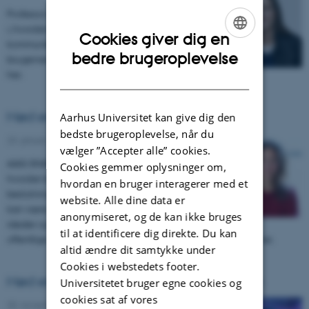
Professor og AIAS-SHAPE fellow Lene Aarøe forsker
i, hvordan personlige narrativer i politisk
Cookies giver dig en
kommunikation på sociale medier påvirker
ENGLISH
bedre brugeroplevelse
brugernes adfærd. Læs mere om hendes forskning
her.
DANISH
Mød en forsker i SHAPE: Cecilie Eriksen
Aarhus Universitet kan give dig den
bedste brugeroplevelse, når du
23. januar 2024
-
Features
vælger ”Accepter alle” cookies.
AIAS-SHAPE-fellow Cecilie Eriksen forsker i,
Cookies gemmer oplysninger om,
hvordan brugen af beslutningstagende og
hvordan en bruger interagerer med et
beslutningsunderstøttende algoritmiske systemer
website. Alle dine data er
kan være med til at forandre de moralske værdier,
anonymiseret, og de kan ikke bruges
idealer og menneskesyn, der kendetegner den
til at identificere dig direkte. Du kan
offentlige sektor i Danmark. Læs mere om hendes forskning her.
altid ændre dit samtykke under
Cookies i webstedets footer.
Mød en forsker i SHAPE: Amanda Karlsson
Universitetet bruger egne cookies og
cookies sat af vores
25. november 2023
-
Features