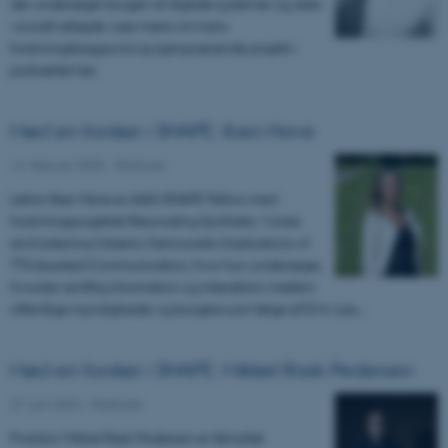
der undersøger brugen af digitale systemer og data
i socialt arbejde. Læs mere om hans
forskningsbaggrund og igangværende projekt i
portrættet her.
Mød en forsker i SHAPE: Iben Have
14. februar 2025
-
Features
Lektor Iben Have er AIAS-SHAPE Fellow med
forskningsprojektet Resonating Synthetic Voices
and Listening Citizens: Democratic Implications of
TTS-Assisted Communication, hvor hun undersøger,
hvordan skriftlig information og interaktion mellem
offentlige myndigheder og borgere som følge af EU’s nye…
Mød en forsker i SHAPE: Mikkel Rask Pedersen
27. juni 2024
-
Features
Postdoc Mikkel Rask Pedersen er tilknyttet