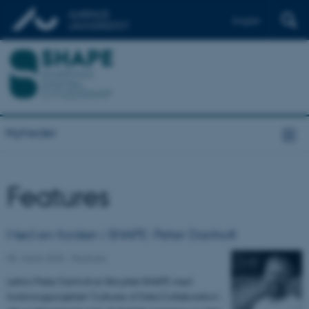
English
Nyheder
Features
Mød en forsker i SHAPE: Peter Danholt
05. marts 2025
-
Features
Lektor Peter Danholt er tilknyttet SHAPE med
forskningsprojektet 'Cultures of Data Collaboration',